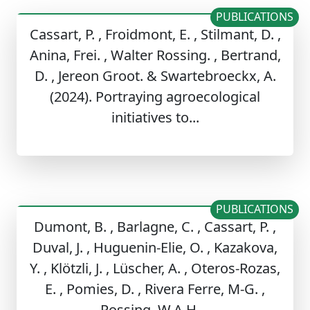
PUBLICATIONS
Cassart, P. , Froidmont, E. , Stilmant, D. ,
Anina, Frei. , Walter Rossing. , Bertrand,
D. , Jereon Groot. & Swartebroeckx, A.
(2024). Portraying agroecological
initiatives to...
PUBLICATIONS
Dumont, B. , Barlagne, C. , Cassart, P. ,
Duval, J. , Huguenin-Elie, O. , Kazakova,
Y. , Klötzli, J. , Lüscher, A. , Oteros-Rozas,
E. , Pomies, D. , Rivera Ferre, M-G. ,
Rossing, W.A.H....