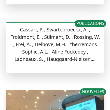
PUBLICATIONS
Cassart, P. , Swartebroeckx, A. ,
Froidmont, E. , Stilmant, D. , Rossing, W.
, Frei, A. , Delhove, M.H. , "herremans
Sophie, A.L. , Aline Fockedey ,
Lagneaux, S. , Hauggaard-Nielsen,...
NOUVELLES