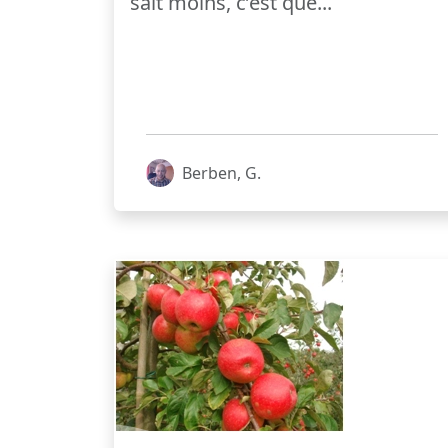
sait moins, c’est que...
Berben, G.