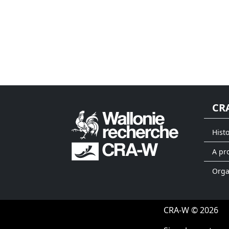
CR
Hist
A pr
Org
CRA-W © 2026