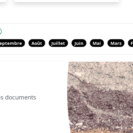
eptembre
Août
Juillet
Juin
Mai
Mars
F
nos documents