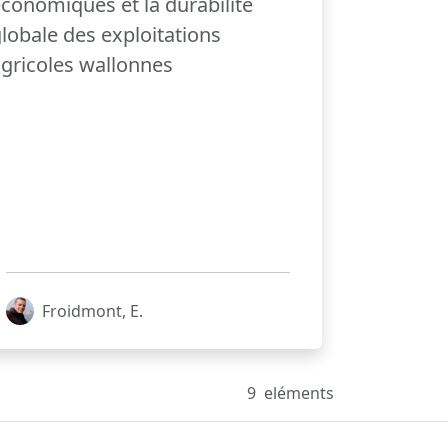
conomiques et la durabilité
lobale des exploitations
gricoles wallonnes
Froidmont, E.
9
eléments