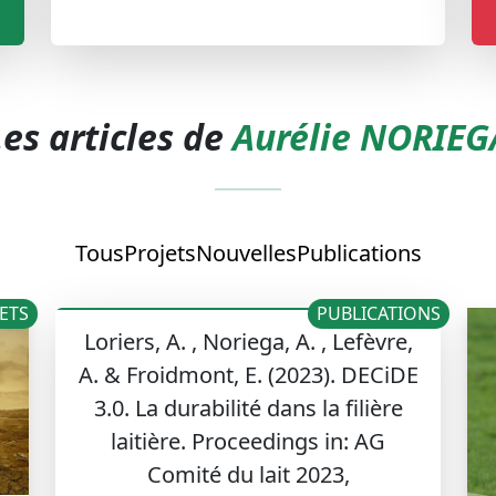
Les articles de
Aurélie NORIEG
Tous
Projets
Nouvelles
Publications
ETS
PUBLICATIONS
Loriers, A. , Noriega, A. , Lefèvre,
A. & Froidmont, E. (2023). DECiDE
3.0. La durabilité dans la filière
laitière. Proceedings in: AG
Comité du lait 2023,