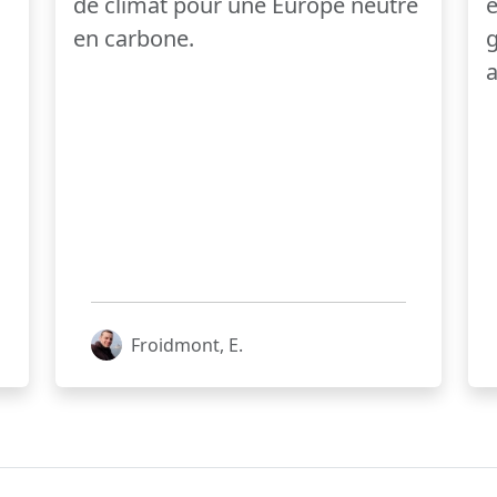
de climat pour une Europe neutre
é
en carbone.
g
a
Froidmont, E.