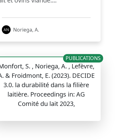
ait et ovins viande....
Noriega, A.
PUBLICATIONS
Monfort, S. , Noriega, A. , Lefèvre,
A. & Froidmont, E. (2023). DECIDE
3.0. la durabilité dans la filière
laitière. Proceedings in: AG
Comité du lait 2023,