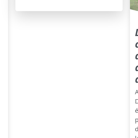
A
D
é
p
d