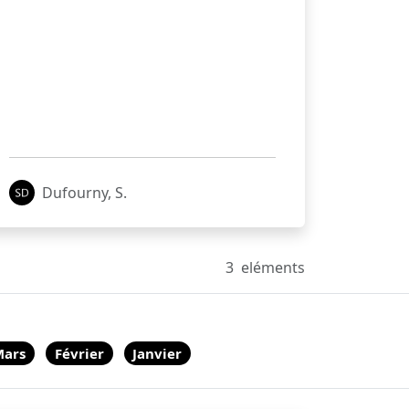
Dufourny, S.
3
eléments
Mars
Février
Janvier