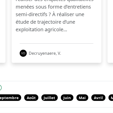
menées sous forme d’entretiens
semi-directifs ? À réaliser une
étude de trajectoire d’une
exploitation agricole...
Decruyenaere, V.
eptembre
Août
Juillet
Juin
Mai
Avril