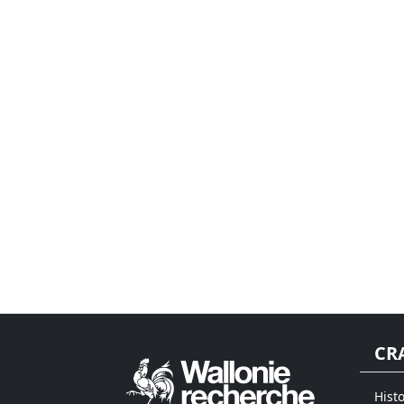
CR
Hist