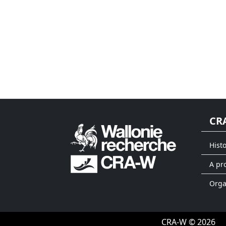
CR
Hist
A pr
Org
CRA-W © 2026