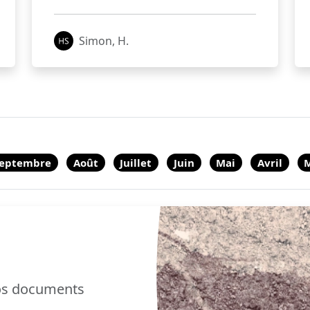
Simon, H.
eptembre
Août
Juillet
Juin
Mai
Avril
nos documents