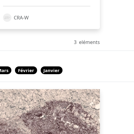
CRA-W
3
eléments
Mars
Février
Janvier