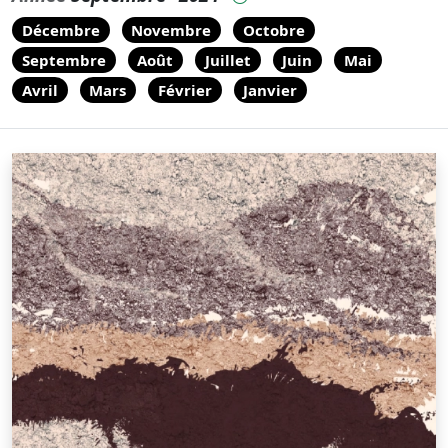
Décembre
Novembre
Octobre
Septembre
Août
Juillet
Juin
Mai
Avril
Mars
Février
Janvier