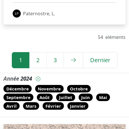
Paternostre, L.
54
eléments
1
2
3
Dernier
Année
2024
Décembre
Novembre
Octobre
Septembre
Août
Juillet
Juin
Mai
Avril
Mars
Février
Janvier