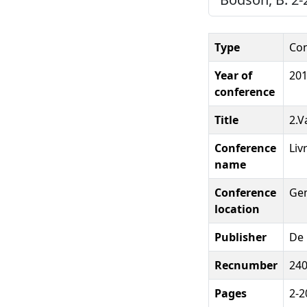
Type
Con
Year of
20
conference
Title
2.V
Conference
Liv
name
Conference
Ge
location
Publisher
De 
Recnumber
24
Pages
2-2