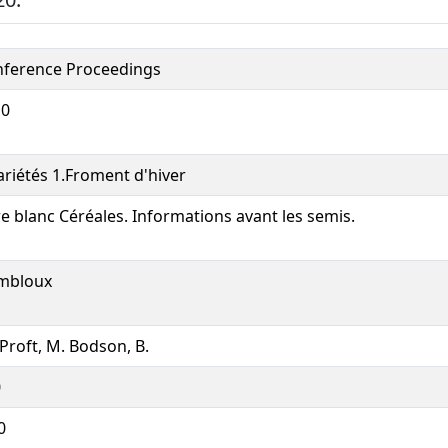
ference Proceedings
10
ariétés 1.Froment d'hiver
re blanc Céréales. Informations avant les semis.
mbloux
Proft, M. Bodson, B.
0
0