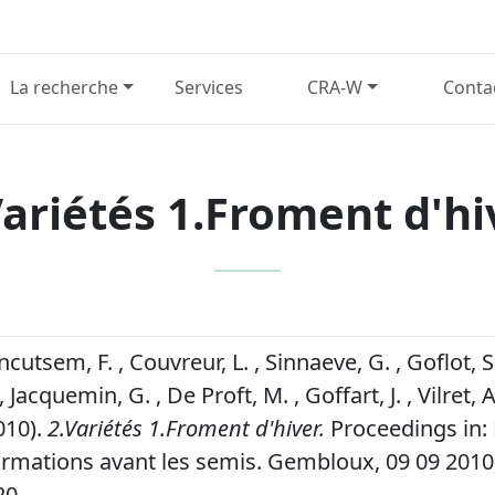
La recherche
Services
CRA-W
Conta
Variétés 1.Froment d'hi
ancutsem, F. , Couvreur, L. , Sinnaeve, G. , Goflot, 
, Jacquemin, G. , De Proft, M. , Goffart, J. , Vilret, A
010).
2.Variétés 1.Froment d'hiver.
Proceedings in: 
ormations avant les semis. Gembloux, 09 09 2010,
20.