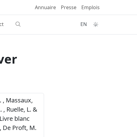
Annuaire
Presse
Emplois
ct
EN
ver
S. , Massaux,
. , Ruelle, L. &
Livre blanc
 De Proft, M.