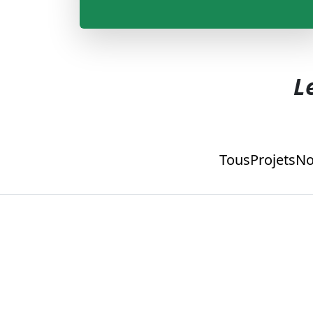
L
Tous
Projets
No