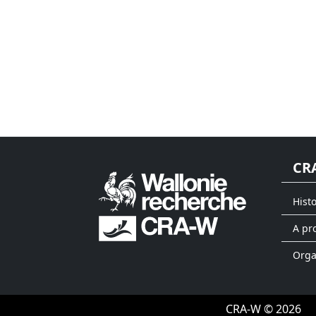
CR
Hist
A pr
Org
CRA-W © 2026