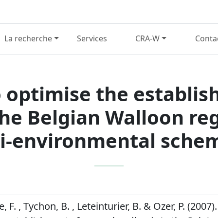
La recherche
Services
CRA-W
Conta
 optimise the establis
he Belgian Walloon regi
i-environmental sche
 F. , Tychon, B. , Leteinturier, B. & Ozer, P. (2007)