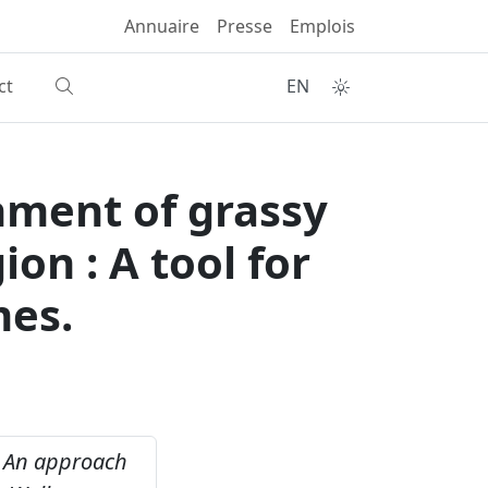
Annuaire
Presse
Emplois
ct
EN
hment of grassy
on : A tool for
mes.
.
An approach