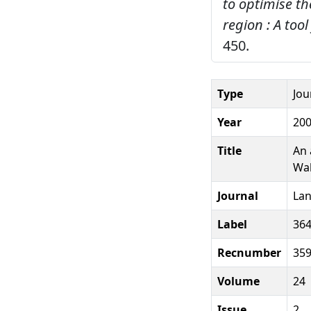
to optimise t
region : A too
450.
Type
Jou
Year
20
Title
An 
Wal
Journal
Lan
Label
36
Recnumber
35
Volume
24
Issue
2