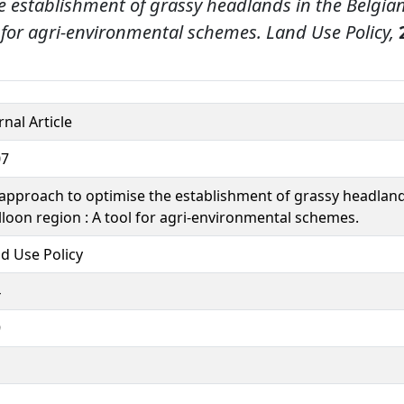
he establishment of grassy headlands in the Belgia
l for agri-environmental schemes.
Land Use Policy,
rnal Article
07
approach to optimise the establishment of grassy headland
loon region : A tool for agri-environmental schemes.
d Use Policy
4
9