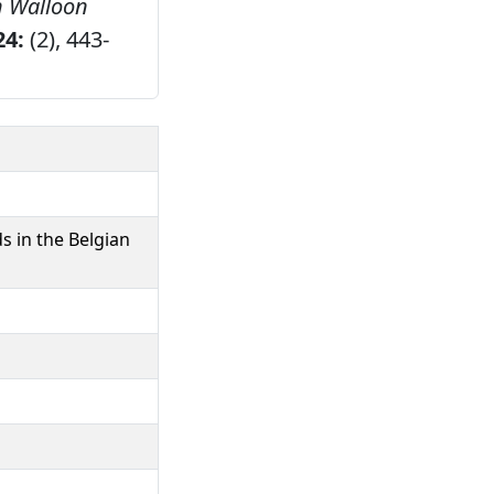
n Walloon
24:
(2), 443-
s in the Belgian