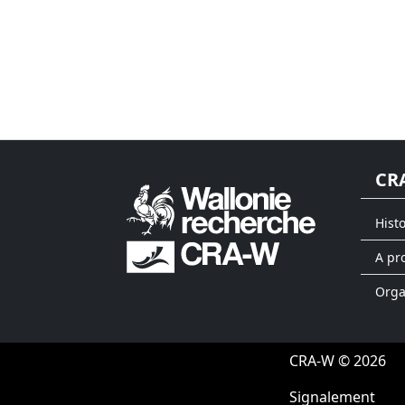
CR
Hist
A pr
Org
CRA-W © 2026
Signalement