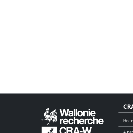
CR
Hist
A pr