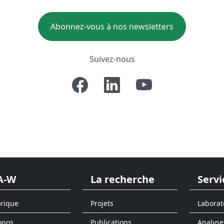
Abonnez-vous à nos newsletters
Suivez-nous
A-W
La recherche
Servi
orique
Projets
Laborat
opos
Publications
Analyse