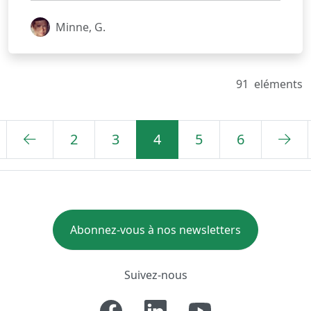
Minne, G.
91
eléments
2
3
4
5
6
Abonnez-vous à nos newsletters
Suivez-nous