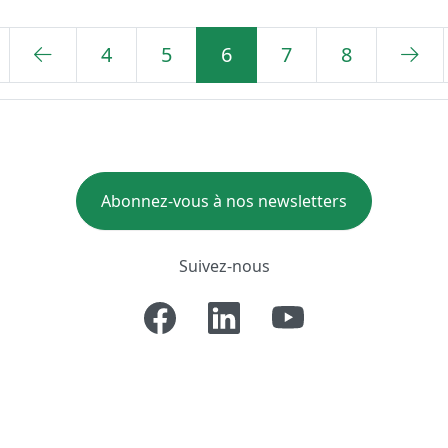
4
5
6
7
8
Abonnez-vous à nos newsletters
Suivez-nous