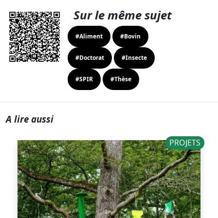
Sur le même sujet
#Aliment
#Bovin
#Doctorat
#Insecte
#SPIR
#Thèse
A lire aussi
PROJETS