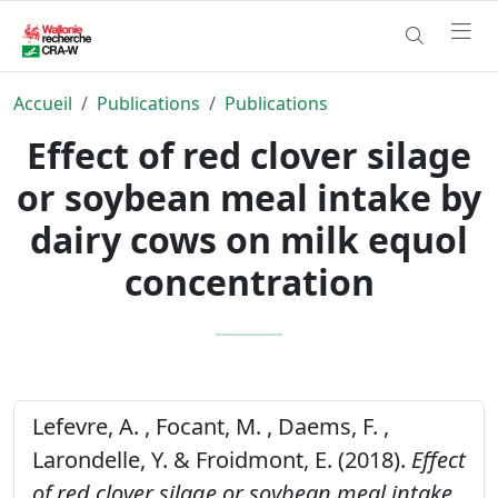
Accueil
Publications
Publications
Effect of red clover silage
or soybean meal intake by
dairy cows on milk equol
concentration
Lefevre, A. , Focant, M. , Daems, F. ,
Larondelle, Y. & Froidmont, E. (2018).
Effect
of red clover silage or soybean meal intake