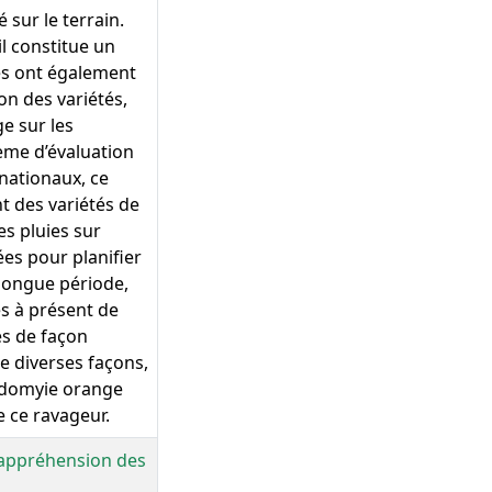
 sur le terrain.
il constitue un
nés ont également
ion des variétés,
e sur les
tème d’évaluation
nationaux, ce
t des variétés de
es pluies sur
ées pour planifier
longue période,
ès à présent de
es de façon
e diverses façons,
cidomyie orange
e ce ravageur.
: appréhension des