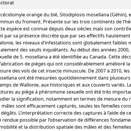
ctorat
 cécidomyie orange du blé, Sitodiplosis mosellana (Géhin), 
mmun du froment. Présente sur les trois continents de l’h
tte espèce est connue depuis deux siècles mais son contrôle 
nt par sa présence discrète que par ses effectifs hautement 
llonie, les niveaux d’infestations sont globalement faibles 
calement des seuils inquiétants. Au début des années 2000
xuelle de S. mosellana a été identifiée au Canada. Cette dé
 fabrication de pièges qui ont considérablement amélioré la 
sure des vols de cet insecte minuscule. De 2007 à 2010, les
sellana ont été mesurées quotidiennement dans plusieurs 
amps de Wallonie, aux historiques et aux couverts variés. 
ptures au piège à phéromone sexuelle ont été très importants
udier la signification, notamment en termes de mesure du ris
s mâles sont efficacement capturés, seules les femelles con
 dégâts. L’interprétation correcte des captures à l’aide de ce
é rendue possible par l’observation de différences fondam
 mobilité et la distribution spatiale des mâles et des femelle