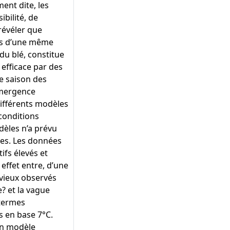
nt dite, les
bilité, de
révéler que
rs d’une même
du blé, constitue
 efficace par des
te saison des
émergence
différents modèles
conditions
èles n’a prévu
es. Les données
ifs élevés et
 effet entre, d’une
uvieux observés
e? et la vague
 termes
s en base 7°C.
un modèle