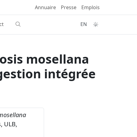
Annuaire
Presse
Emplois
ct
EN
losis mosellana
gestion intégrée
 mosellana
, ULB,