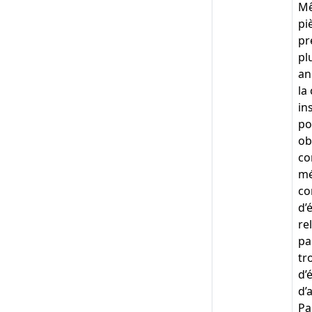
Mê
pi
pr
pl
an
la
in
po
ob
co
mé
co
d’
re
pa
tr
d’
d’
Pa