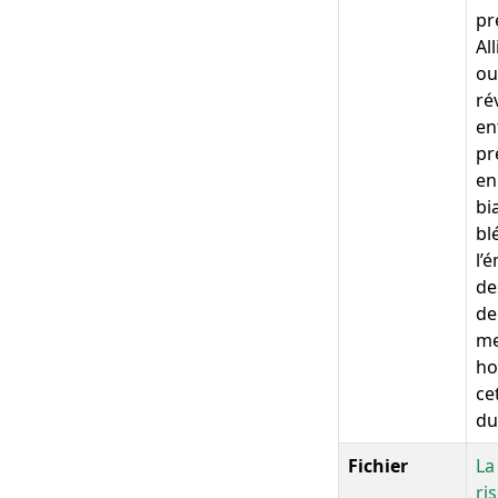
pr
Al
ou
ré
en
pr
en
bi
bl
l’
de
de
me
ho
ce
du
Fichier
La
ri