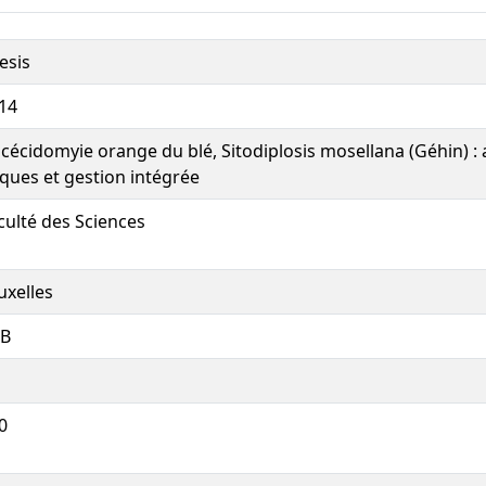
esis
14
 cécidomyie orange du blé, Sitodiplosis mosellana (Géhin) 
sques et gestion intégrée
culté des Sciences
uxelles
B
0