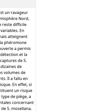
est un ravageur
émisphère Nord,
reste difficile
variables. En
mais atteignent
, la phéromone
couverte a permis
détection et la
 captures de S.
dizaines de
Les volumes de
. Il a fallu en
que. En effet, si
stituent un risque
 type de piège, a
entales concernant
s de S. mosellana.