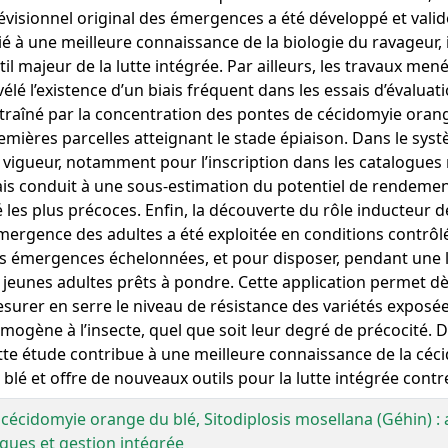
évisionnel original des émergences a été développé et validé
lié à une meilleure connaissance de la biologie du ravageur, 
til majeur de la lutte intégrée. Par ailleurs, les travaux me
vélé l’existence d’un biais fréquent dans les essais d’évaluat
traîné par la concentration des pontes de cécidomyie orang
emières parcelles atteignant le stade épiaison. Dans le sys
 vigueur, notamment pour l’inscription dans les catalogues 
ais conduit à une sous-estimation du potentiel de rendemen
é les plus précoces. Enfin, la découverte du rôle inducteur d
émergence des adultes a été exploitée en conditions contrôl
s émergences échelonnées, et pour disposer, pendant une 
 jeunes adultes prêts à pondre. Cette application permet d
surer en serre le niveau de résistance des variétés exposé
mogène à l’insecte, quel que soit leur degré de précocité. D
tte étude contribue à une meilleure connaissance de la cé
 blé et offre de nouveaux outils pour la lutte intégrée contr
 cécidomyie orange du blé, Sitodiplosis mosellana (Géhin) 
sques et gestion intégrée