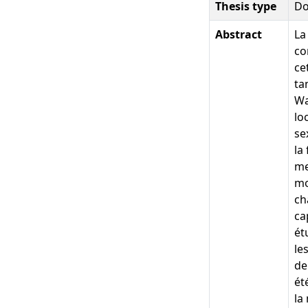
Thesis type
Do
Abstract
La
co
ce
ta
Wa
lo
se
la
me
mo
ch
ca
ét
le
de
ét
la