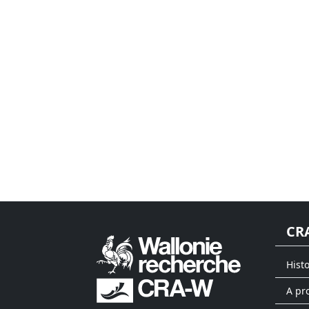
CR
Hist
A pr