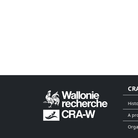
CR
Hist
A pr
Org