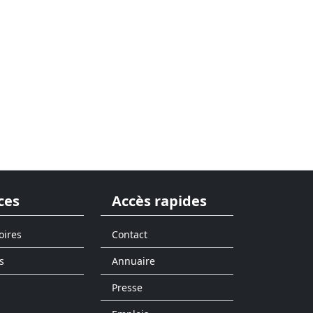
ces
Accès rapides
oires
Contact
s
Annuaire
Presse