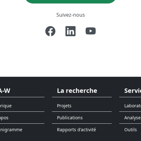
Suivez-nous
A-W
La recherche
Servi
orique
Projets
Laborat
opos
Publications
Analyse
anigramme
Rapports d'activité
Outils