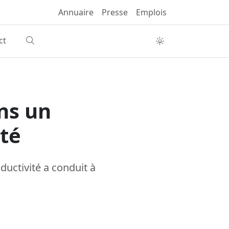
Annuaire
Presse
Emplois
ct
ns un
ité
uctivité a conduit à