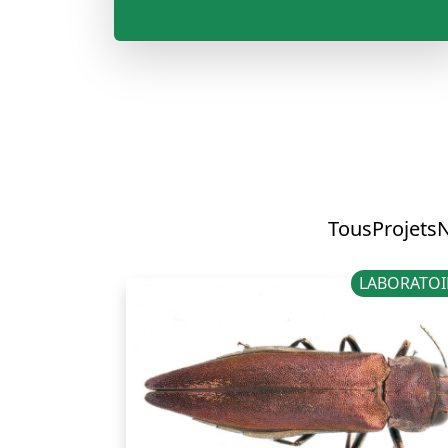
Tous
Projets
N
LABORATOI