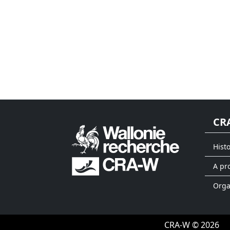
CR
Hist
A pr
Org
CRA-W © 2026