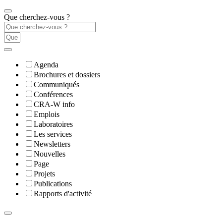
Que cherchez-vous ?
Agenda
Brochures et dossiers
Communiqués
Conférences
CRA-W info
Emplois
Laboratoires
Les services
Newsletters
Nouvelles
Page
Projets
Publications
Rapports d'activité