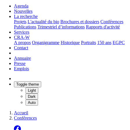
Agenda
Nouvelles
La recherche
Projets
L'actualité du bio
Brochures et dossiers
Conférences
Publications
Trimestriel d’informations
Rapports d'activité
Services
CRA-W
A propos
Organigramme
Historique
Portraits
150 ans
EGPC
Contact
Annuaire
Presse
Emplois
Toggle theme
Light
Dark
Auto
Accueil
Conférences