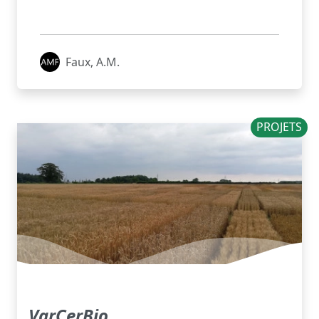
Faux, A.M.
PROJETS
VarCerBio