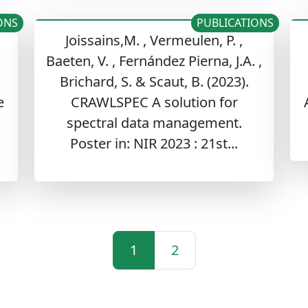
ONS
PUBLICATIONS
Joissains,M. , Vermeulen, P. ,
Baeten, V. , Fernández Pierna, J.A. ,
Brichard, S. & Scaut, B. (2023).
e
CRAWLSPEC A solution for
spectral data management.
Poster in: NIR 2023 : 21st...
1
2