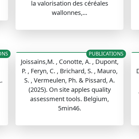
la valorisation des céréales
wallonnes,...
ONS
PUBLICATIONS
Joissains,M. , Conotte, A. , Dupont,
P. , Feryn, C. , Brichard, S. , Mauro,
D
.
S. , Vermeulen, Ph. & Pissard, A.
(2025). On site apples quality
assessment tools. Belgium,
5min46.