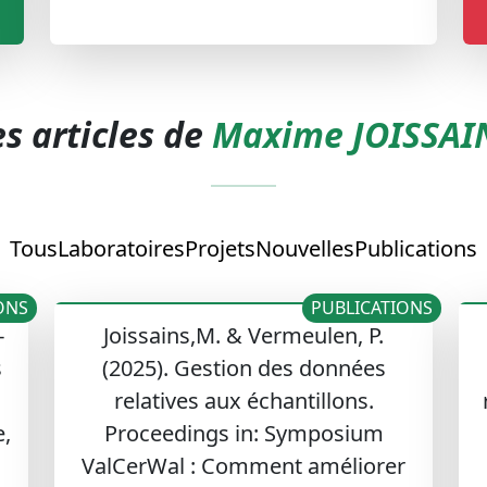
es articles de
Maxime JOISSAI
Tous
Laboratoires
Projets
Nouvelles
Publications
ONS
PUBLICATIONS
-
Joissains,M. & Vermeulen, P.
s
(2025). Gestion des données
relatives aux échantillons.
,
Proceedings in: Symposium
ValCerWal : Comment améliorer