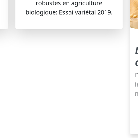
robustes en agriculture
biologique: Essai variétal 2019.
D
i
m