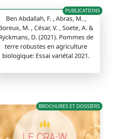
PUBLICATIONS
Ben Abdallah, F. , Abras, M. ,
Boreux, M. , César, V. , Soete, A. &
Ryckmans, D. (2021). Pommes de
terre robustes en agriculture
biologique: Essai variétal 2021.
BROCHURES ET DOSSIERS