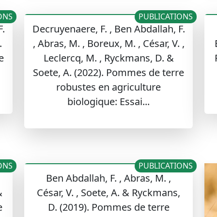
ONS
PUBLICATIONS
F.
Decruyenaere, F. , Ben Abdallah, F.
.
, Abras, M. , Boreux, M. , César, V. ,
e
Leclercq, M. , Ryckmans, D. &
Soete, A. (2022). Pommes de terre
robustes en agriculture
biologique: Essai...
ONS
PUBLICATIONS
Ben Abdallah, F. , Abras, M. ,
&
César, V. , Soete, A. & Ryckmans,
e
D. (2019). Pommes de terre