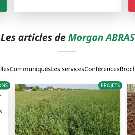
Les articles de
Morgan ABRAS
lles
Communiqués
Les services
Conférences
Broch
ONS
PROJETS
,
s
g