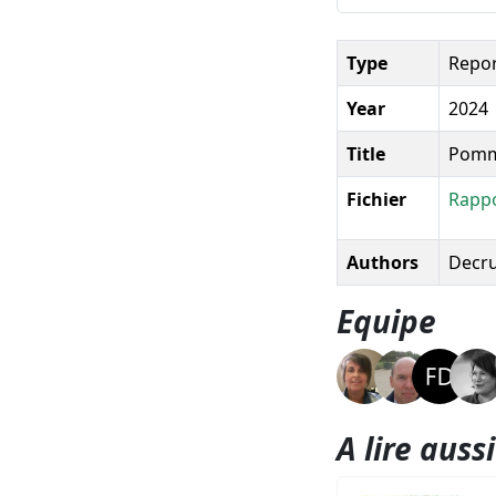
Type
Repo
Year
2024
Title
Pomme
Fichier
Rappo
Authors
Decruy
Equipe
A lire aussi