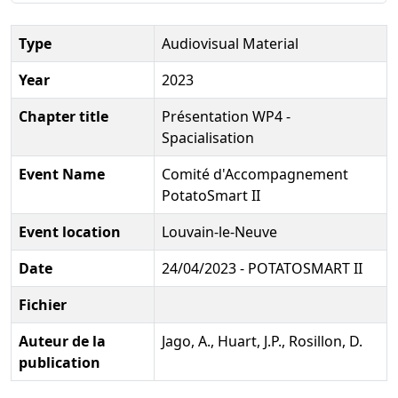
Type
Audiovisual Material
Year
2023
Chapter title
Présentation WP4 -
Spacialisation
Event Name
Comité d'Accompagnement
PotatoSmart II
Event location
Louvain-le-Neuve
Date
24/04/2023 - POTATOSMART II
Fichier
Auteur de la
Jago, A., Huart, J.P., Rosillon, D.
publication