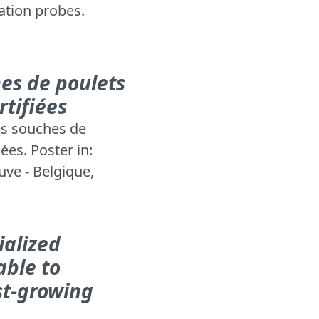
zation probes.
hes de poulets
rtifiées
des souches de
ées. Poster in:
euve - Belgique,
ialized
able to
st-growing