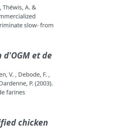
, Théwis, A. &
commercialized
criminate slow- from
n d'OGM et de
n, V. , Debode, F. ,
 Dardenne, P. (2003).
de farines
ified chicken