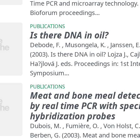
Time PCR and microarray technology. 
Bioforum proceedings...
PUBLICATIONS
Is there DNA in oil?
Debode, F. , Musongela, K. , Janssen, E
(2003). Is there DNA in oil? Lojza J., Ca
Ha?jlová J. eds. Proceedings in: 1st In
Symposium...
PUBLICATIONS
Meat and bone meal detect
by real time PCR with speci
hybridization probes
Dubois, M. , Fumière, O. , Von Holst, C.
Berben, G. (2003). Meat and bone meal