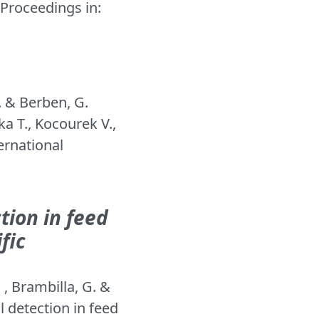
Proceedings in:
. & Berben, G.
jka T., Kocourek V.,
ternational
ion in feed
fic
 , Brambilla, G. &
 detection in feed