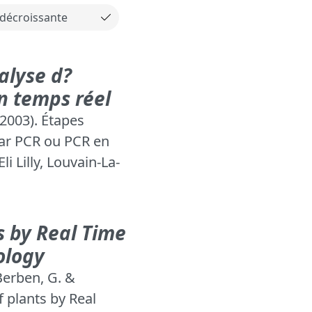
alyse d?
n temps réel
(2003). Étapes
par PCR ou PCR en
li Lilly, Louvain-La-
s by Real Time
ology
 Berben, G. &
f plants by Real