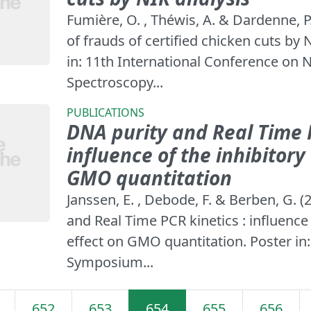
Fumière, O. , Théwis, A. & Dardenne, P
of frauds of certified chicken cuts by 
in: 11th International Conference on 
Spectroscopy...
PUBLICATIONS
DNA purity and Real Time P
influence of the inhibitory
GMO quantitation
Janssen, E. , Debode, F. & Berben, G. (
and Real Time PCR kinetics : influence 
effect on GMO quantitation. Poster in:
Symposium...
652
653
654
655
656