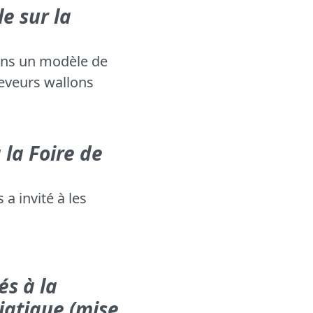
e sur la
dans un modèle de
leveurs wallons
 la Foire de
 a invité à les
és à la
siatique (mise