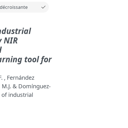
ndustrial
y NIR
d
rning tool for
F. , Fernández
a, M.J. & Domínguez-
 of industrial