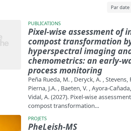
PUBLICATIONS
Pixel-wise assessment of i
compost transformation b
hyperspectral imaging an
chemometrics: an early-wa
process monitoring
Peña Rueda, M. , Deryck, A. , Stevens, 
Pierna, J.A. , Baeten, V. , Ayora-Cañad
Vidal, A. (2027). Pixel-wise assessment
compost transformation...
PROJETS
PheLeish-MS