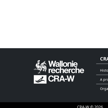
CR
Hist
A pr
Org
CRA-W © 2026