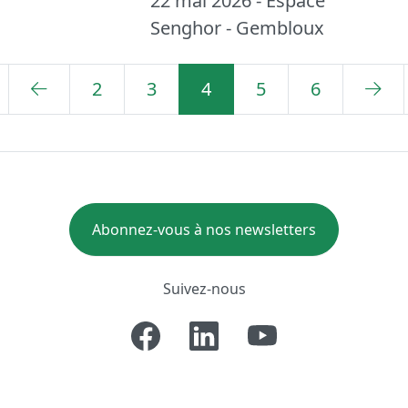
22 mai 2026 - Espace
Senghor - Gembloux
2
3
4
5
6
Abonnez-vous à nos newsletters
Suivez-nous