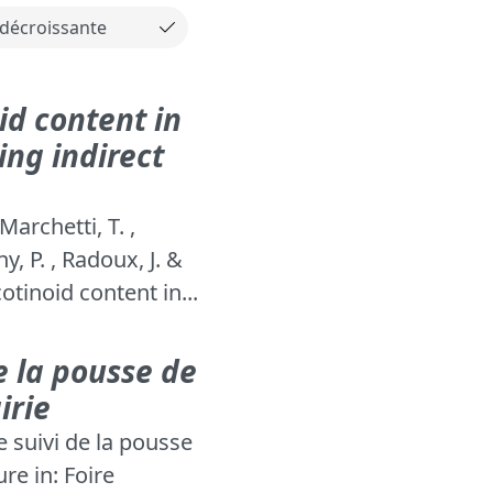
id content in
ing indirect
Marchetti, T. ,
y, P. , Radoux, J. &
otinoid content in...
e la pousse de
irie
e suivi de la pousse
ure in: Foire