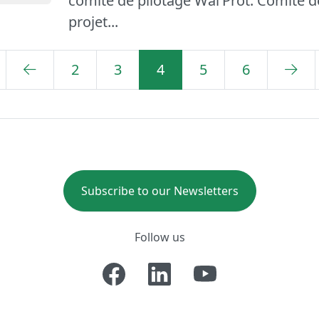
comité de pilotage Wal’Prot. Comité d
projet...
2
3
4
5
6
Subscribe to our Newsletters
Follow us