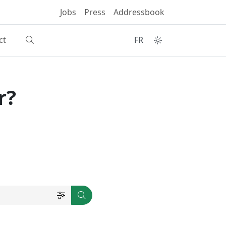
Jobs
Press
Addressbook
ct
FR
r?