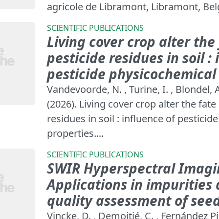
agricole de Libramont, Libramont, Bel
SCIENTIFIC PUBLICATIONS
Living cover crop alter the 
pesticide residues in soil :
pesticide physicochemical
Vandevoorde, N. , Turine, I. , Blondel, 
(2026). Living cover crop alter the fate
residues in soil : influence of pestici
properties....
SCIENTIFIC PUBLICATIONS
SWIR Hyperspectral Imag
Applications in impurities
quality assessment of see
Vincke, D. , Demoitié, C. , Fernández Pie