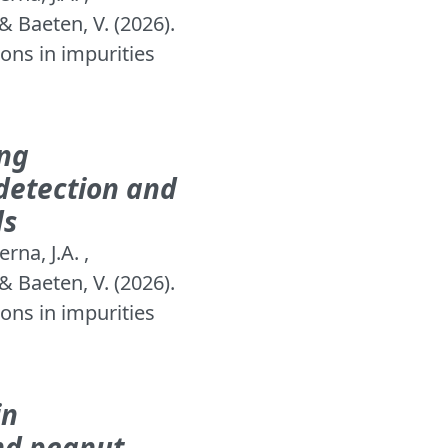
& Baeten, V. (2026).
ons in impurities
ing
 detection and
ds
rna, J.A. ,
& Baeten, V. (2026).
ons in impurities
in
nd peanut