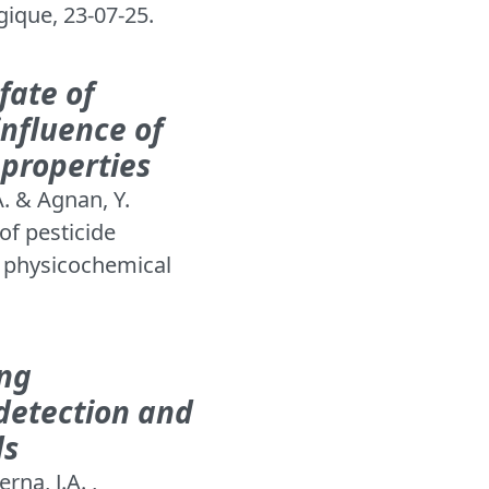
gique, 23-07-25.
fate of
 influence of
 properties
A. & Agnan, Y.
 of pesticide
de physicochemical
ing
 detection and
ds
rna, J.A. ,