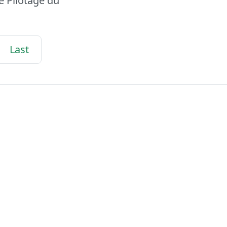
e Pilotage du
Last