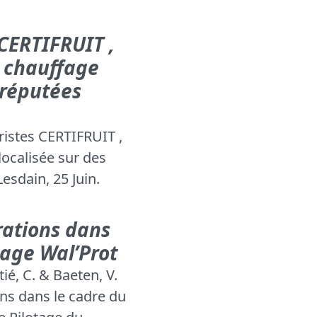
 CERTIFRUIT ,
e chauffage
 réputées
ristes CERTIFRUIT ,
localisée sur des
Lesdain, 25 Juin.
rations dans
tage Wal’Prot
ié, C. & Baeten, V.
ons dans le cadre du