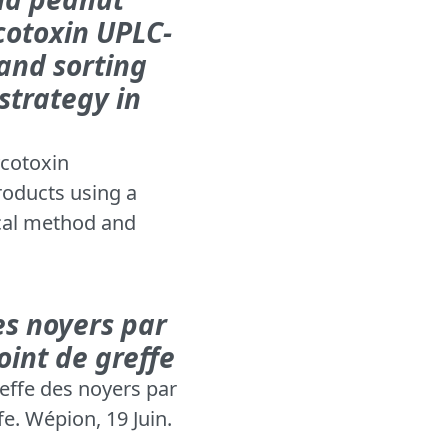
cotoxin UPLC-
and sorting
strategy in
ycotoxin
roducts using a
cal method and
es noyers par
oint de greffe
reffe des noyers par
fe. Wépion, 19 Juin.