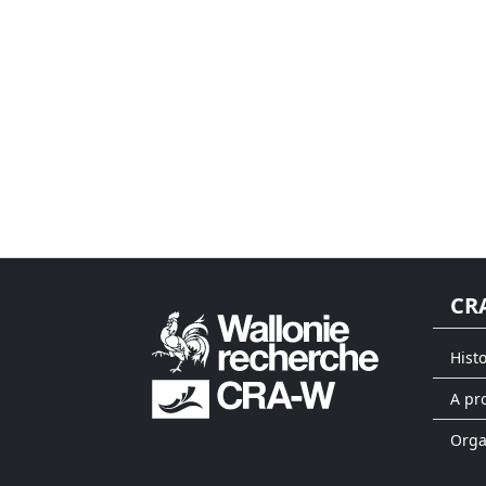
CR
Hist
A pr
Org