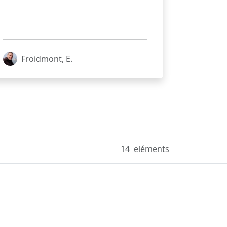
Froidmont, E.
14
eléments