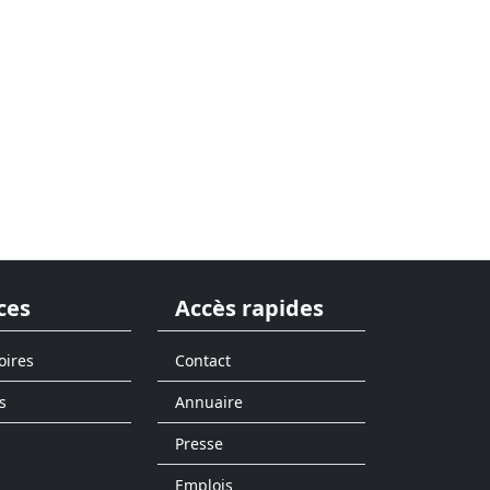
ces
Accès rapides
oires
Contact
s
Annuaire
Presse
Emplois