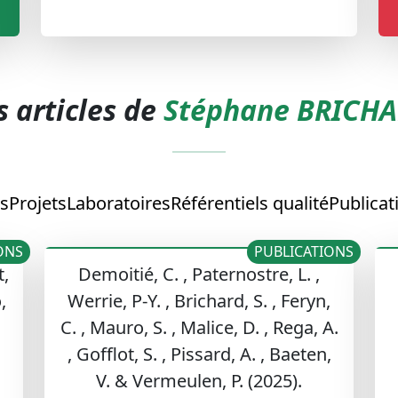
s articles de
Stéphane BRICH
s
Projets
Laboratoires
Référentiels qualité
Publicat
ONS
PUBLICATIONS
t,
Demoitié, C. , Paternostre, L. ,
,
Werrie, P-Y. , Brichard, S. , Feryn,
C. , Mauro, S. , Malice, D. , Rega, A.
, Gofflot, S. , Pissard, A. , Baeten,
V. & Vermeulen, P. (2025).