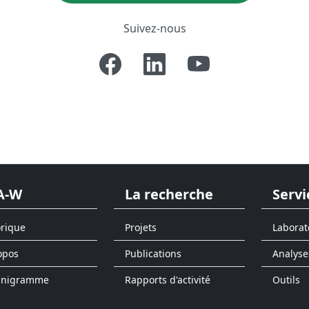
Suivez-nous
A-W
La recherche
Servi
orique
Projets
Laborat
opos
Publications
Analyse
anigramme
Rapports d'activité
Outils