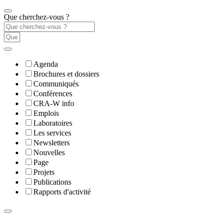
Que cherchez-vous ?
Agenda
Brochures et dossiers
Communiqués
Conférences
CRA-W info
Emplois
Laboratoires
Les services
Newsletters
Nouvelles
Page
Projets
Publications
Rapports d'activité