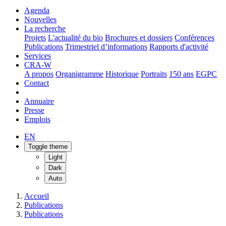
Agenda
Nouvelles
La recherche
Projets
L'actualité du bio
Brochures et dossiers
Conférences
Publications
Trimestriel d’informations
Rapports d'activité
Services
CRA-W
A propos
Organigramme
Historique
Portraits
150 ans
EGPC
Contact
Annuaire
Presse
Emplois
EN
Toggle theme
Light
Dark
Auto
Accueil
Publications
Publications