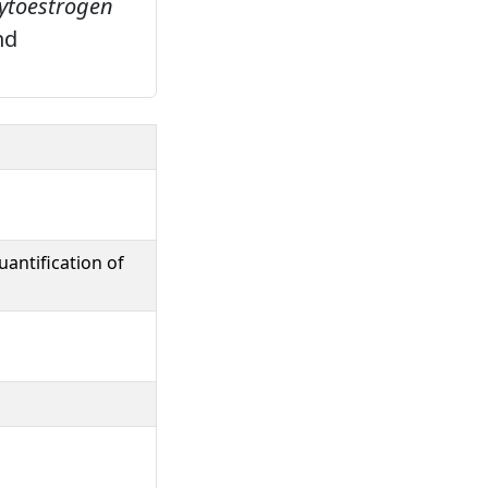
hytoestrogen
nd
antification of