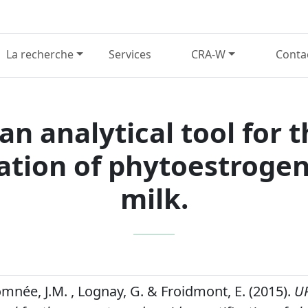
La recherche
Services
CRA-W
Conta
 analytical tool for 
cation of phytoestrogen
milk.
omnée, J.M. , Lognay, G. & Froidmont, E. (2015).
U