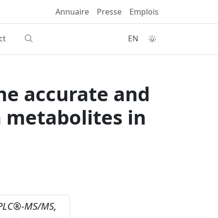
Annuaire
Presse
Emplois
ct
EN
the accurate and
 metabolites in
PLC®-MS/MS,