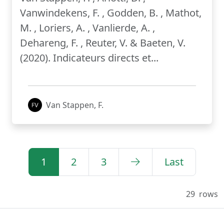
Vanwindekens, F. , Godden, B. , Mathot,
M. , Loriers, A. , Vanlierde, A. ,
Dehareng, F. , Reuter, V. & Baeten, V.
(2020). Indicateurs directs et...
Van Stappen, F.
1
2
3
Last
29
rows