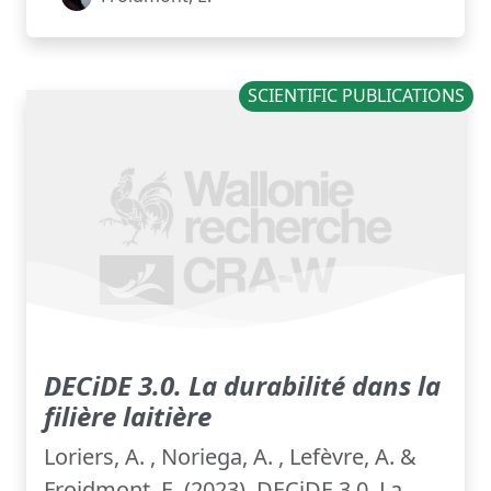
SCIENTIFIC PUBLICATIONS
DECiDE 3.0. La durabilité dans la
filière laitière
Loriers, A. , Noriega, A. , Lefèvre, A. &
Froidmont, E. (2023). DECiDE 3.0. La