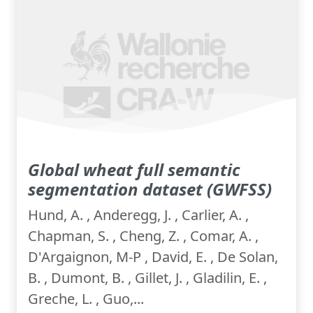
Global wheat full semantic
segmentation dataset (GWFSS)
Hund, A. , Anderegg, J. , Carlier, A. ,
Chapman, S. , Cheng, Z. , Comar, A. ,
D'Argaignon, M-P , David, E. , De Solan,
B. , Dumont, B. , Gillet, J. , Gladilin, E. ,
Greche, L. , Guo,...