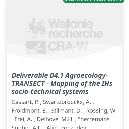
Deliverable D4.1 Agroecology-
TRANSECT - Mapping of the IHs
socio-technical systems
Cassart, P. , Swartebroeckx, A. ,
Froidmont, E. , Stilmant, D. , Rossing, W.
, Frei, A. , Delhove, M.H. , "herremans
Sophie, A.L. , Aline Fockedey ,