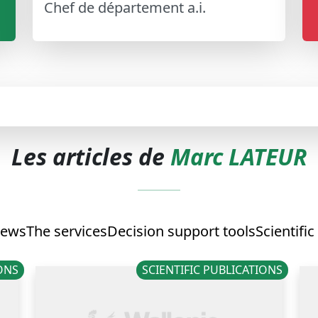
Chef de département a.i.
Les articles de
Marc LATEUR
ews
The services
Decision support tools
Scientific
IONS
SCIENTIFIC PUBLICATIONS