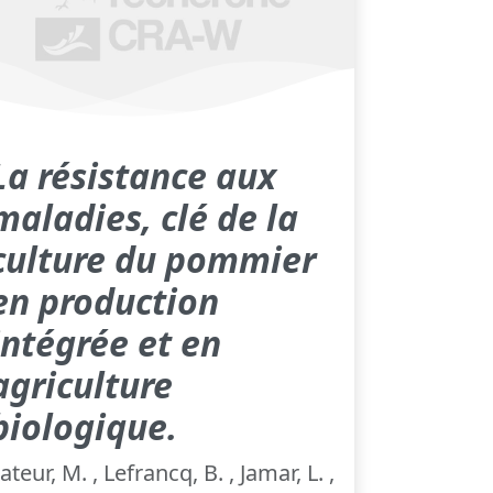
La résistance aux
maladies, clé de la
culture du pommier
en production
intégrée et en
agriculture
biologique.
ateur, M. , Lefrancq, B. , Jamar, L. ,