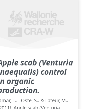
Apple scab (Venturia
inaequalis) control
in organic
production.
amar, L.. , Oste, S.. & Lateur, M..
2011). Apple scab (Venturia