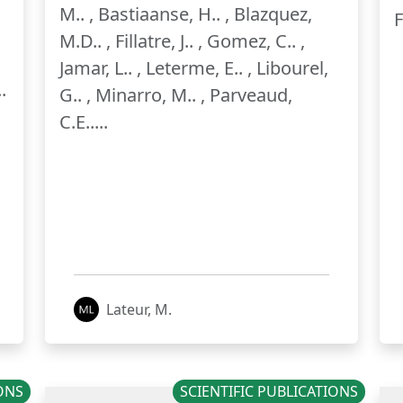
M.. , Bastiaanse, H.. , Blazquez,
F
M.D.. , Fillatre, J.. , Gomez, C.. ,
Jamar, L.. , Leterme, E.. , Libourel,
.
G.. , Minarro, M.. , Parveaud,
C.E.....
Lateur, M.
IONS
SCIENTIFIC PUBLICATIONS