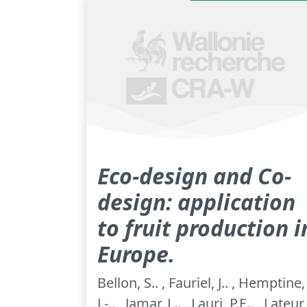
Eco-design and Co-
design: application
to fruit production i
Europe.
Bellon, S.. , Fauriel, J.. , Hemptine,
J.-.. , Jamar, L.. , Lauri, P.E.. , Lateur,