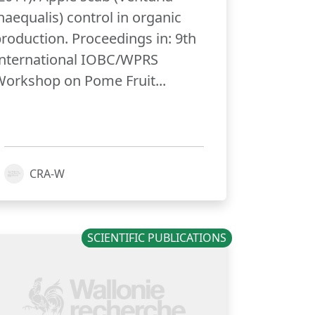
naequalis) control in organic
roduction. Proceedings in: 9th
International IOBC/WPRS
orkshop on Pome Fruit...
CRA-W
SCIENTIFIC PUBLICATIONS