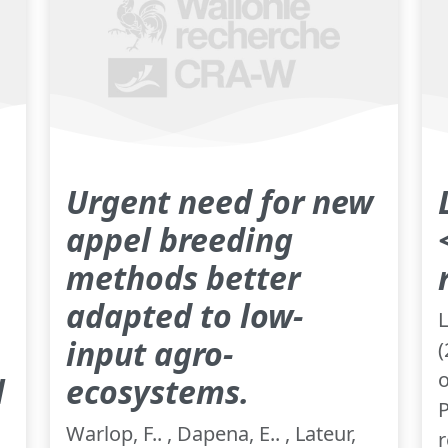
Urgent need for new
appel breeding
methods better
adapted to low-
L
input agro-
(
o
l
ecosystems.
P
Warlop, F.. , Dapena, E.. , Lateur,
r