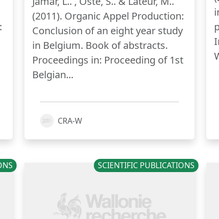
Jamar, L.. , Oste, S.. & Lateur, M..
i
(2011). Organic Appel Production:
:
p
Conclusion of an eight year study
in Belgium. Book of abstracts.
W
Proceedings in: Proceeding of 1st
Belgian...
CRA-W
IONS
SCIENTIFIC PUBLICATIONS