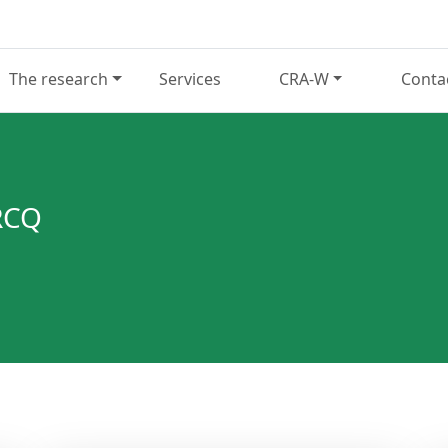
The research
Services
CRA-W
Conta
RCQ