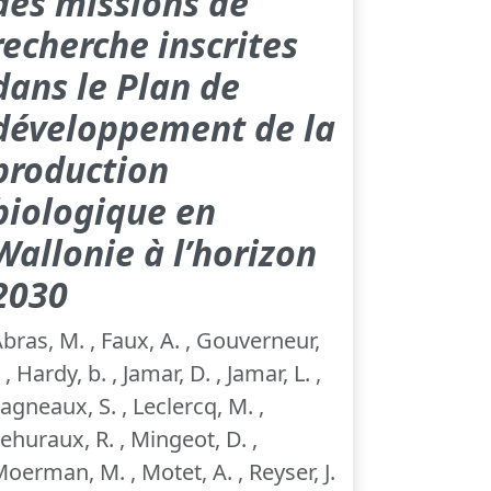
des missions de
recherche inscrites
dans le Plan de
développement de la
production
biologique en
Wallonie à l’horizon
2030
bras, M. , Faux, A. , Gouverneur,
. , Hardy, b. , Jamar, D. , Jamar, L. ,
agneaux, S. , Leclercq, M. ,
ehuraux, R. , Mingeot, D. ,
oerman, M. , Motet, A. , Reyser, J.