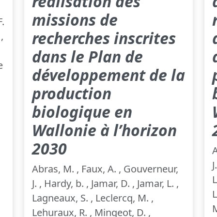
réalisation des
missions de
.
recherches inscrites
,
dans le Plan de
e
développement de la
production
biologique en
Wallonie à l’horizon
2030
A
J
Abras, M. , Faux, A. , Gouverneur,
L
J. , Hardy, b. , Jamar, D. , Jamar, L. ,
L
Lagneaux, S. , Leclercq, M. ,
M
Lehuraux, R. , Mingeot, D. ,