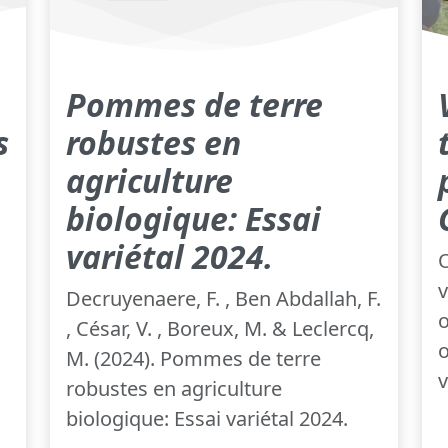
Pommes de terre
s
robustes en
agriculture
biologique: Essai
variétal 2024.
O
v
Decruyenaere, F. , Ben Abdallah, F.
o
, César, V. , Boreux, M. & Leclercq,
o
M. (2024). Pommes de terre
v
robustes en agriculture
biologique: Essai variétal 2024.