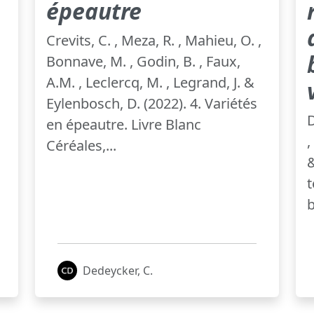
épeautre
,
Crevits, C. , Meza, R. , Mahieu, O. ,
Bonnave, M. , Godin, B. , Faux,
A.M. , Leclercq, M. , Legrand, J. &
Eylenbosch, D. (2022). 4. Variétés
D
en épeautre. Livre Blanc
,
Céréales,...
&
t
b
Dedeycker, C.