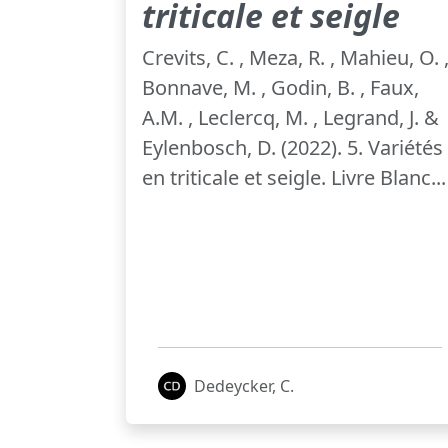
triticale et seigle
Crevits, C. , Meza, R. , Mahieu, O. 
Bonnave, M. , Godin, B. , Faux,
A.M. , Leclercq, M. , Legrand, J. &
Eylenbosch, D. (2022). 5. Variétés
en triticale et seigle. Livre Blanc...
Dedeycker, C.