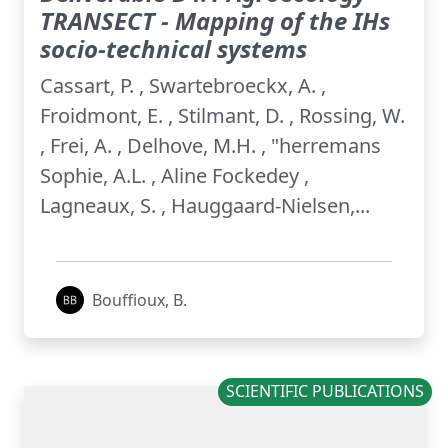
TRANSECT - Mapping of the IHs
socio-technical systems
Cassart, P. , Swartebroeckx, A. ,
Froidmont, E. , Stilmant, D. , Rossing, W.
, Frei, A. , Delhove, M.H. , "herremans
Sophie, A.L. , Aline Fockedey ,
Lagneaux, S. , Hauggaard-Nielsen,...
Bouffioux, B.
SCIENTIFIC PUBLICATIONS