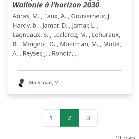
Wallonie à l’horizon 2030
Abras, M. , Faux, A. , Gouverneur, J. ,
Hardy, b. , Jamar, D. , Jamar, L. ,
Lagneaux, S. , Leclercq, M. , Lehuraux,
R. , Mingeot, D. , Moerman, M. , Motet,
A. , Reyser, J. , Rondia,...
Moerman, M.
1
2
3
19
rows