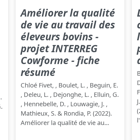
Améliorer la qualité
de vie au travail des
éleveurs bovins -
projet INTERREG
Cowforme - fiche
résumé
B
D
Chloé Fivet, , Boulet, L. , Beguin, E.
F
, Deleu, L. , Dejonghe, L. , Elluin, G.
.
J
, Hennebelle, D. , Louwagie, J. ,
.
(
Mathieux, S. & Rondia, P. (2022).
l
Améliorer la qualité de vie au...