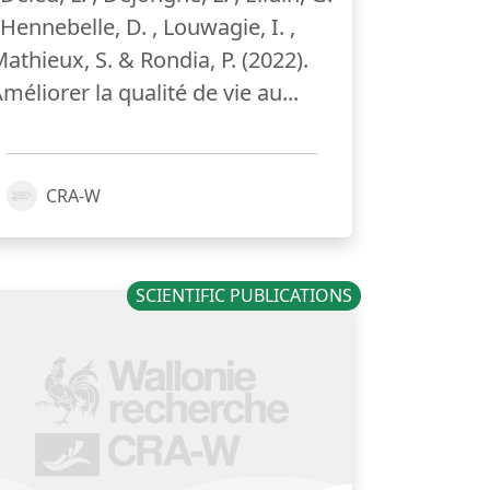
 Hennebelle, D. , Louwagie, I. ,
athieux, S. & Rondia, P. (2022).
méliorer la qualité de vie au...
CRA-W
SCIENTIFIC PUBLICATIONS