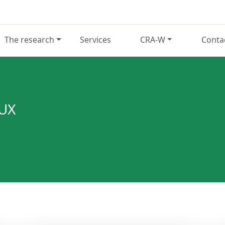
The research
Services
CRA-W
Conta
UX