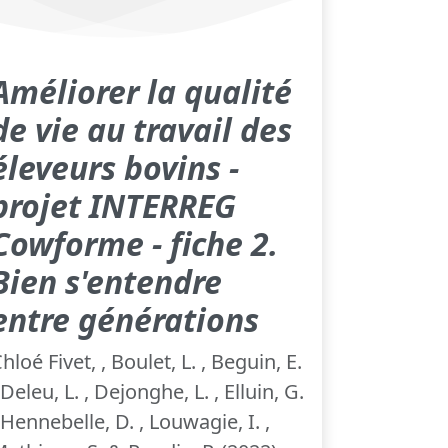
Améliorer la qualité
de vie au travail des
éleveurs bovins -
projet INTERREG
Cowforme - fiche 2.
Bien s'entendre
entre générations
hloé Fivet, , Boulet, L. , Beguin, E.
 Deleu, L. , Dejonghe, L. , Elluin, G.
 Hennebelle, D. , Louwagie, I. ,