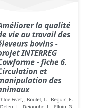
Améliorer la qualité
de vie au travail des
éleveurs bovins -
projet INTERREG
Cowforme - fiche 6.
Circulation et
manipulation des
animaux
hloé Fivet, , Boulet, L. , Beguin, E.
 Deleu, L. , Dejonghe, L. , Elluin, G.