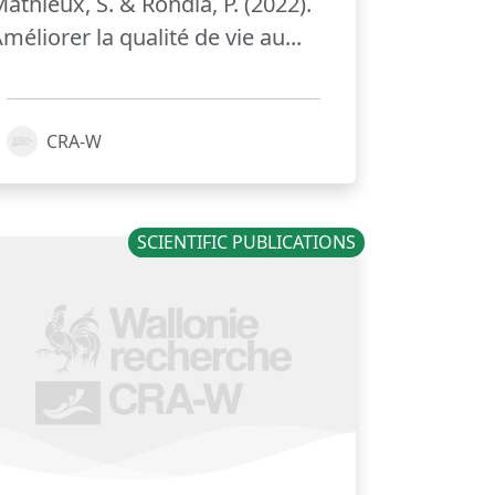
athieux, S. & Rondia, P. (2022).
méliorer la qualité de vie au...
CRA-W
SCIENTIFIC PUBLICATIONS