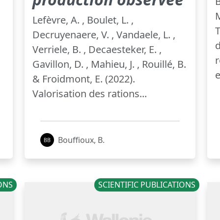
B
M
Lefèvre, A. , Boulet, L. ,
T
Decruyenaere, V. , Vandaele, L. ,
d
Verriele, B. , Decaesteker, E. ,
r
Gavillon, D. , Mahieu, J. , Rouillé, B.
& Froidmont, E. (2022).
Valorisation des rations...
Bouffioux, B.
IONS
SCIENTIFIC PUBLICATIONS