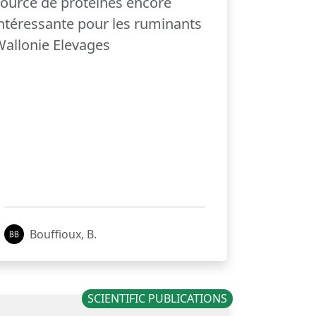
ource de protéines encore
ntéressante pour les ruminants
allonie Elevages
Bouffioux, B.
SCIENTIFIC PUBLICATIONS