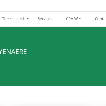
The research
Services
CRA-W
Conta
UYENAERE