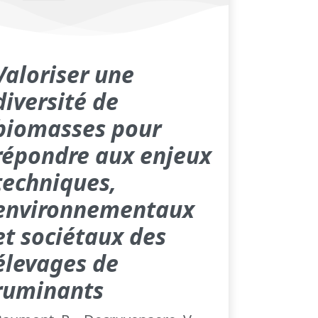
Valoriser une
diversité de
biomasses pour
répondre aux enjeux
techniques,
environnementaux
et sociétaux des
élevages de
ruminants