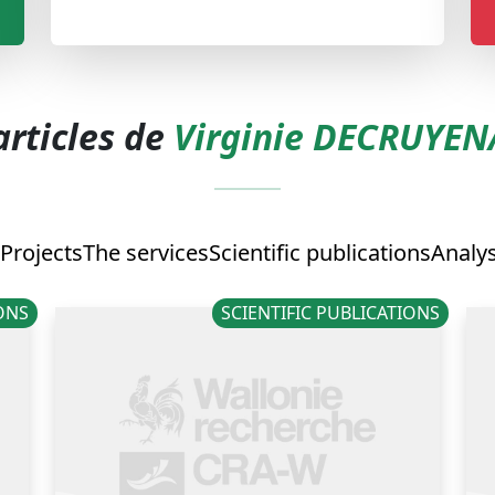
articles de
Virginie DECRUYEN
Projects
The services
Scientific publications
Analy
IONS
SCIENTIFIC PUBLICATIONS