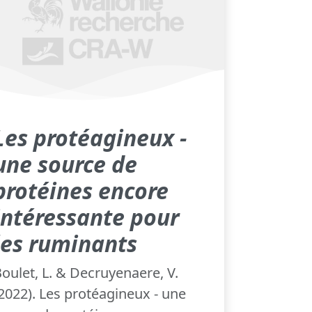
Les protéagineux -
une source de
protéines encore
intéressante pour
les ruminants
oulet, L. & Decruyenaere, V.
2022). Les protéagineux - une