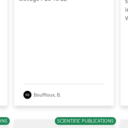
s
i
W
Bouffioux, B.
IONS
SCIENTIFIC PUBLICATIONS