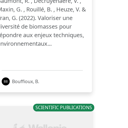
aumont, R. , Decruyenaere, V. ,
axin, G. , Rouillé, B. , Heuze, V. &
ran, G. (2022). Valoriser une
iversité de biomasses pour
épondre aux enjeux techniques,
environnementaux...
Bouffioux, B.
SCIENTIFIC PUBLICATIONS