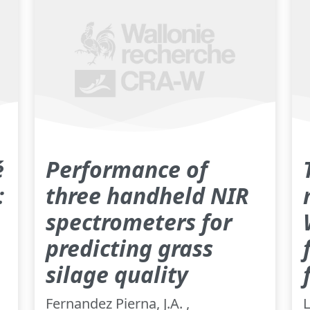
é
Performance of
:
three handheld NIR
spectrometers for
predicting grass
silage quality
Fernandez Pierna, J.A. ,
L