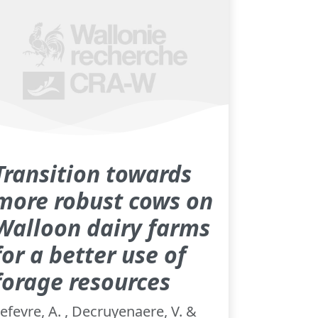
Transition towards
more robust cows on
Walloon dairy farms
for a better use of
forage resources
efevre, A. , Decruyenaere, V. &