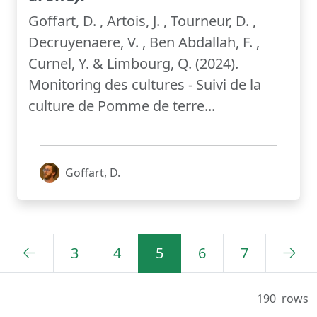
Goffart, D. , Artois, J. , Tourneur, D. ,
Decruyenaere, V. , Ben Abdallah, F. ,
Curnel, Y. & Limbourg, Q. (2024).
Monitoring des cultures - Suivi de la
culture de Pomme de terre...
Goffart, D.
3
4
5
6
7
190
rows