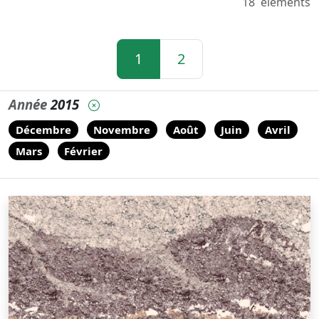
18
eléments
1
2
Année
2015
Décembre
Novembre
Août
Juin
Avril
Mars
Février