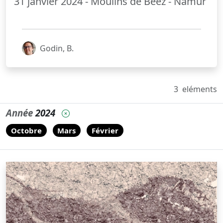
31 janvier 2024 - Moulins de Beez - Namur
Godin, B.
3
eléments
Année
2024
Octobre
Mars
Février