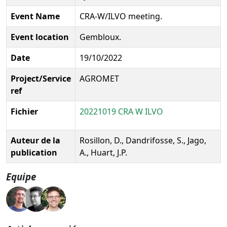
Event Name
CRA-W/ILVO meeting.
Event location
Gembloux.
Date
19/10/2022
Project/Service
AGROMET
ref
Fichier
20221019 CRA W ILVO
Auteur de la
Rosillon, D., Dandrifosse, S., Jago,
publication
A., Huart, J.P.
Equipe