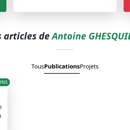
 articles de
Antoine GHESQUI
Tous
Publications
Projets
ONS
e
n