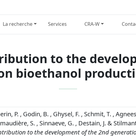
La recherche
Services
CRA-W
Conta
ibution to the develo
on bioethanol producti
Gerin, P. , Godin, B. , Ghysel, F. , Schmit, T. , Agnee
amaudière, S. , Sinnaeve, G. , Destain, J. & Stilmant
tribution to the development of the 2nd generati