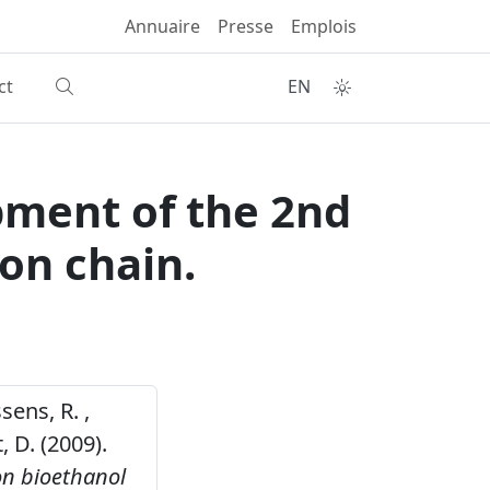
Annuaire
Presse
Emplois
ct
EN
pment of the 2nd
on chain.
ssens, R. ,
, D. (2009).
on bioethanol