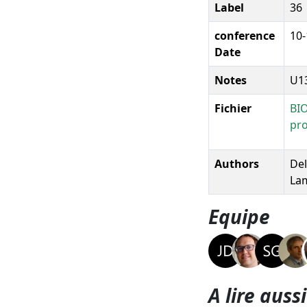
Label
36
conference
10-
Date
Notes
U1
Fichier
BIO
pro
Authors
Del
Lam
Equipe
A lire aussi