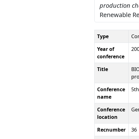
production ch
Renewable Res
Type
Co
Year of
20
conference
Title
BIO
pro
Conference
5th
name
Conference
Gen
location
Recnumber
36