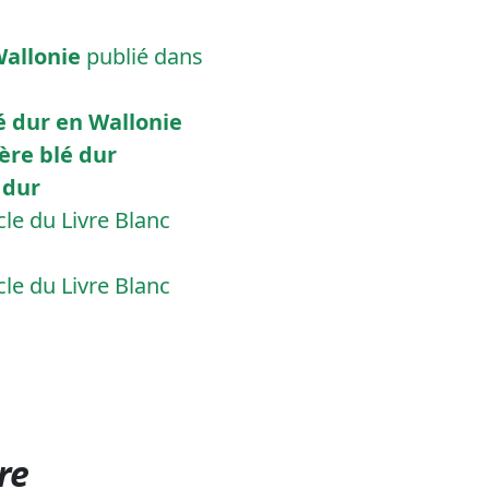
Wallonie
publié dans
lé dur en Wallonie
ière blé dur
é dur
cle du Livre Blanc
cle du Livre Blanc
re