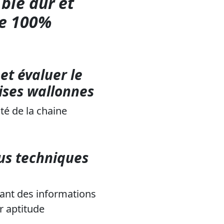
blé dur et
re 100%
et évaluer le
rises wallonnes
té de la chaine
ous techniques
tant des informations
r aptitude