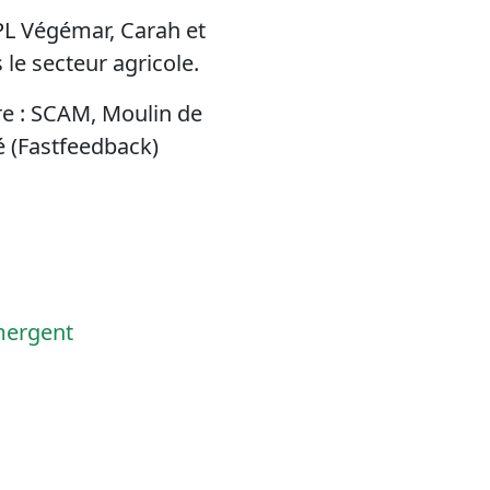
PL Végémar, Carah et
 le secteur agricole.
ère : SCAM, Moulin de
é (Fastfeedback)
émergent